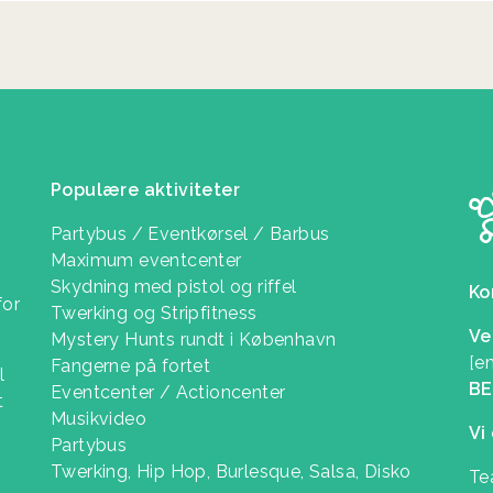
Populære aktiviteter
Partybus / Eventkørsel / Barbus
Maximum eventcenter
Skydning med pistol og riffel
Ko
for
Twerking og Stripfitness
Ve
Mystery Hunts rundt i København
[e
Fangerne på fortet
l
B
Eventcenter / Actioncenter
t
Musikvideo
Vi
Partybus
Twerking, Hip Hop, Burlesque, Salsa, Disko
Te