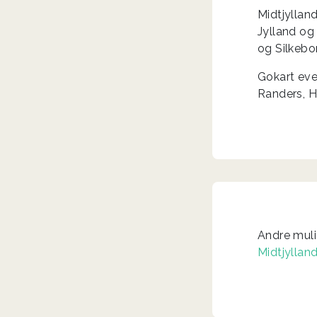
Midtjyllan
Jylland og
og Silkebo
Gokart even
Randers, H
Andre muli
Midtjyllan