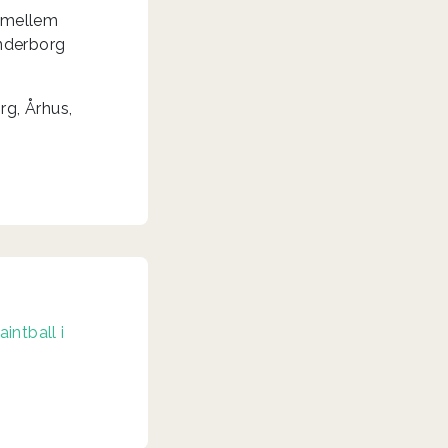
t mellem
anderborg
rg, Århus,
aintball i