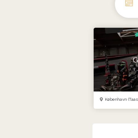
G
København (Taastrup)