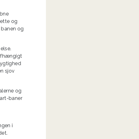
åbne
lette og
å banen og
else.
afhængigt
dygtighed
en sjov
dalerne og
art-baner
ngen i
det.