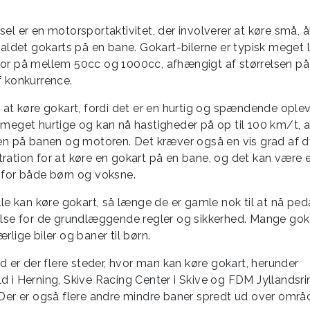
sel er en motorsportaktivitet, der involverer at køre små, 
 kaldet gokarts på en bane. Gokart-bilerne er typisk meget 
or på mellem 50cc og 1000cc, afhængigt af størrelsen p
f konkurrence.
t at køre gokart, fordi det er en hurtig og spændende oplev
 meget hurtige og kan nå hastigheder på op til 100 km/t, 
sen på banen og motoren. Det kræver også en vis grad af 
ration for at køre en gokart på en bane, og det kan være 
 for både børn og voksne.
lle kan køre gokart, så længe de er gamle nok til at nå pe
else for de grundlæggende regler og sikkerhed. Mange gok
rlige biler og baner til børn.
nd er der flere steder, hvor man kan køre gokart, herunder
d i Herning, Skive Racing Center i Skive og FDM Jyllandsri
 Der er også flere andre mindre baner spredt ud over områ