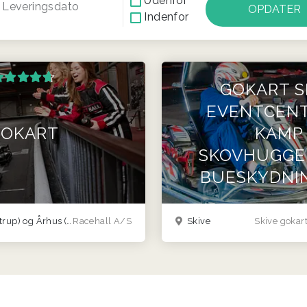
Udenfor
Leveringsdato
Indenfor
GOKART S
EVENTCENT
OKART
KAMP 
SKOVHUGGE
BUESKYDNIN
 og Århus (Viby J )
Racehall A/S
Skive
Skive gokart