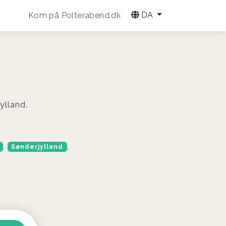
DA
Kom på Polterabend.dk
ylland.
,
,
Sønderjylland