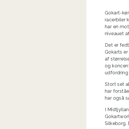
Gokart-kør
racerbiler
har en mot
niveauet a
Det er fed
Gokarts er
af størrel
og koncent
udfordring
Stort set a
har forstå
har også sæ
I Midtjylla
Gokartworl
Silkeborg.