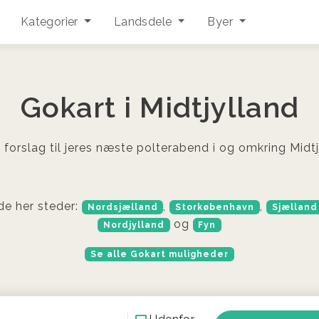
Kategorier
Landsdele
Byer
Gokart i Midtjylland
 forslag til jeres næste polterabend i og omkring Midtj
de her steder:
,
,
Nordsjælland
Storkøbenhavn
Sjælland
og
Nordjylland
Fyn
Se alle Gokart muligheder