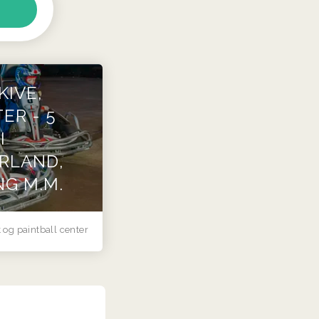
KIVE,
ER - 5
I
RLAND,
G M.M.
 og paintball center