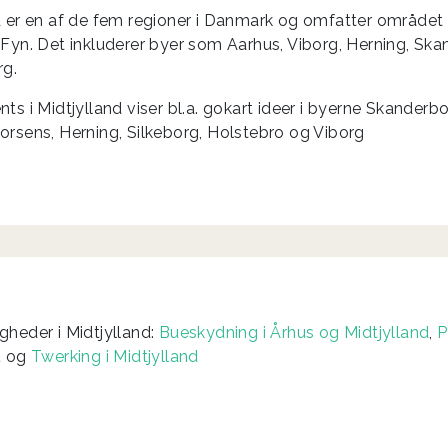
d er en af de fem regioner i Danmark og omfatter område
 Fyn. Det inkluderer byer som Aarhus, Viborg, Herning, Sk
rg.
ts i Midtjylland viser bl.a. gokart ideer i byerne Skanderbo
orsens, Herning, Silkeborg, Holstebro og Viborg
gheder i Midtjylland:
Bueskydning i Århus og Midtjylland
,
P
d
og
Twerking i Midtjylland