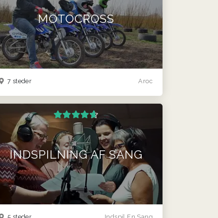
MOTOCROSS
7 steder
Aroc
INDSPILNING AF SANG
5 steder
Indspil En Sang