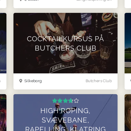
COCKTAILKURSUS PÅ
BUTCHERS CLUB
n
Silkeborg
Butchers Club
HIGH ROPING,
SVÆVEBANE,
RAPELLING, KLATRING