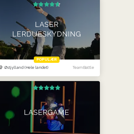
LASER
LERDUESKYDNING
POPULÆR
Østjylland
(Hele landet)
TeamBattle
LASERGAME