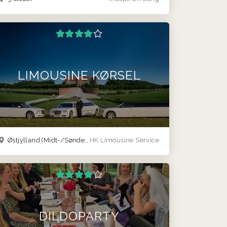
LIMOUSINE KØRSEL
Østjylland
(Midt-/Sønderjylland)
HK Limousine Service
DILDOPARTY