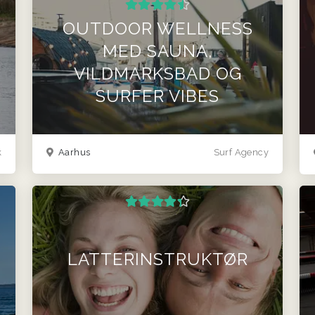
OUTDOOR WELLNESS
MED SAUNA,
VILDMARKSBAD OG
SURFER VIBES
k
Aarhus
Surf Agency
LATTERINSTRUKTØR