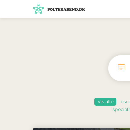
Vis alle
esc
speciali