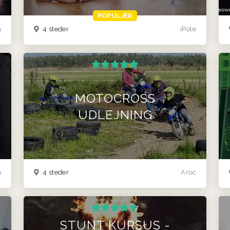
POPULÆR
n
4 steder
iPole
MOTOCROSS
UDLEJNING
p
4 steder
Aroc
STUNT KURSUS -