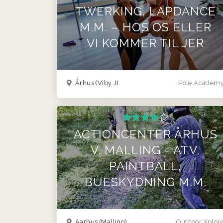
TWERKING, LAPDANCE
M.M. – HOS OS ELLER
VI KOMMER TIL JER
Århus (Viby J)
Pole Academ
ACTIONCENTER ÅRHUS
V. MALLING - ATV,
PAINTBALL,
BUESKYDNING M.M.
Aarhus (Malling)
Outdoor Xplor