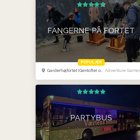
FANGERNE PÅ FORTET
POPULÆR
Garderhøjfortet (Gentofte) og Århus (Viby)
Adventure Game
PARTYBUS