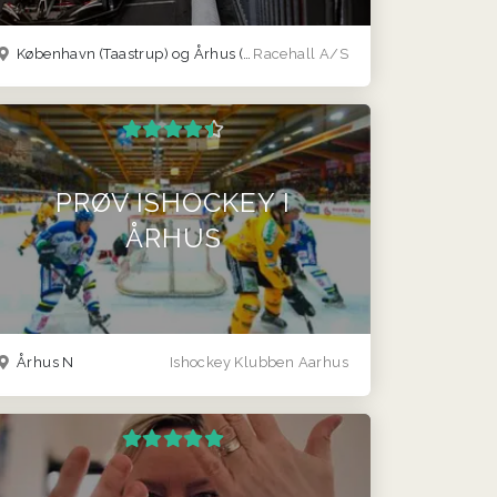
København (Taastrup) og Århus (Viby J )
Racehall A/S
PRØV ISHOCKEY I
ÅRHUS
Århus N
Ishockey Klubben Aarhus