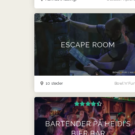
ESCAPE ROOM
10 steder
Bowl'n'Fu
BARTENDER PÅ HEIDI’S
BIER BAR