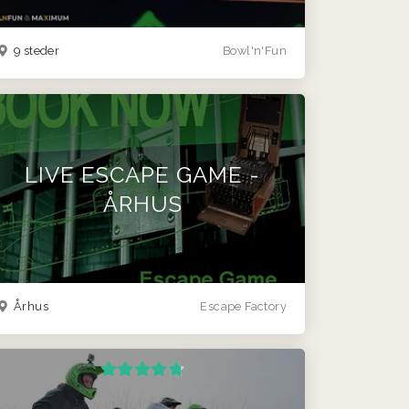
9 steder
Bowl'n'Fun
LIVE ESCAPE GAME -
ÅRHUS
Århus
Escape Factory