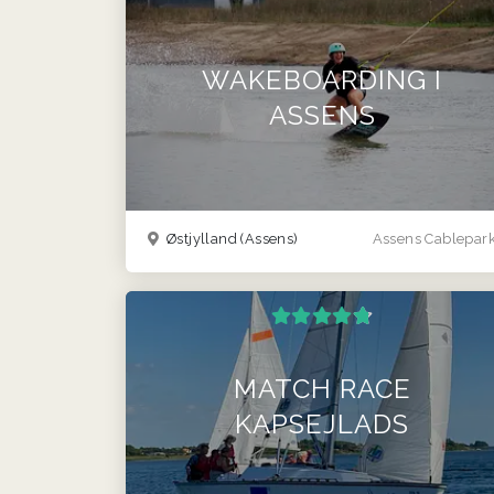
WAKEBOARDING I
ASSENS
Østjylland
(Assens)
Assens Cablepar
MATCH RACE
KAPSEJLADS