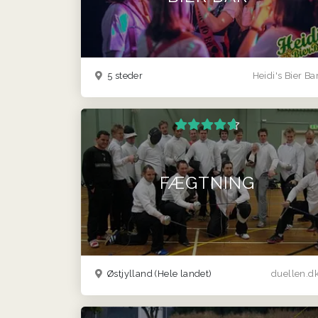
5 steder
Heidi's Bier Ba
FÆGTNING
Østjylland
(Hele landet)
duellen.d