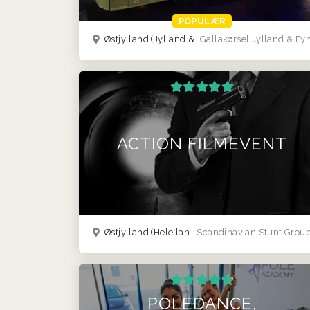
POPULÆR
Østjylland
(Jylland & Fyn)
Gallakørsel Jylland & Fy
ACTION FILMEVENT
Østjylland
(Hele landet)
Scandinavian Stunt Grou
POLEDANCE,