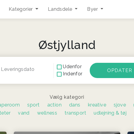
Kategorier
Landsdele
Byer
Østjylland
Udenfor
Leveringsdato
Indenfor
Vælg kategori
aperoom
sport
action
dans
kreative
sjove
teter
vand
wellness
transport
udlejning & tøj