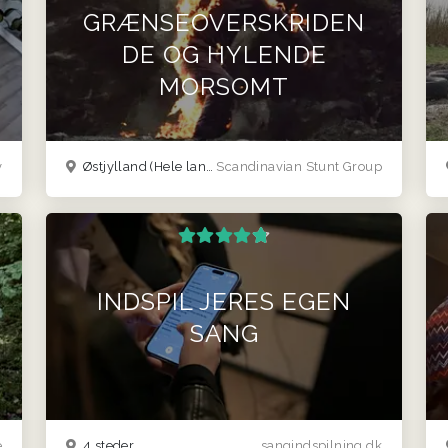
GRÆNSEOVERSKRIDEN
DE OG HYLENDE
MORSOMT
y
Østjylland
(Hele landet)
Scandinavian Stunt Group
INDSPIL JERES EGEN
SANG
e
4 steder
sangindspilning.dk