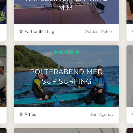
M.M.
r
Aarhus (Malling)
Outdoor Xplore
POLTERABEND MED
SUP SURFING
k
Århus
Surf Agency