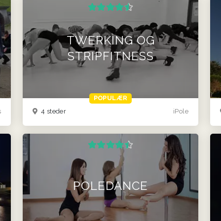
TWERKING OG
STRIPFITNESS
POPULÆR
s
4 steder
iPole
POLEDANCE