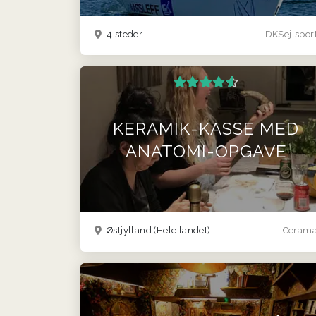
4 steder
DKSejlspor
KERAMIK-KASSE MED
ANATOMI-OPGAVE
Østjylland
(Hele landet)
Ceram