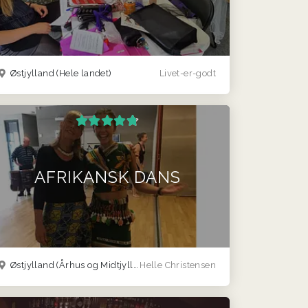
Østjylland
(Hele landet)
Livet-er-godt
AFRIKANSK DANS
Østjylland
(Århus og Midtjylland)
Helle Christensen