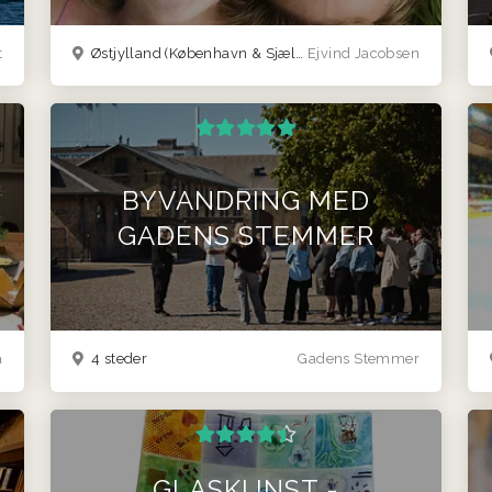
t
Østjylland
(København & Sjælland)
Ejvind Jacobsen
BYVANDRING MED
GADENS STEMMER
a
4 steder
Gadens Stemmer
GLASKUNST -