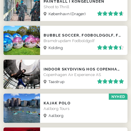
PAINTBALL I KONGELUNDEN
Shoot to Thrill
København (Dragør)
BUBBLE SOCCER, FODBOLDGOLF, FRISBEEGOLF, 5-KAMP OG STØDBÅND - KOLDING
Bramdrupdam Fodboldgolf
Kolding
INDOOR SKYDIVING HOS COPENHAGEN AIR EXPERIENCE
Copenhagen Air Experience AS
Taastrup
NYHED
KAJAK POLO
Aalborg Tours
Aalborg