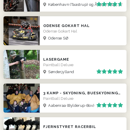
København (Taastrup) og Århus (Viby J )
ODENSE GOKART HAL
Odense Gokart Hal
Odense SØ
LASERGAME
Paintball Deluxe
Sønderjylland
3 KAMP - SKYDNING, BUESKYDNING V. AABENRAA
Paintball Deluxe
Aabenraa (Bylderup-Bov)
FJERNSTYRET RACERBIL