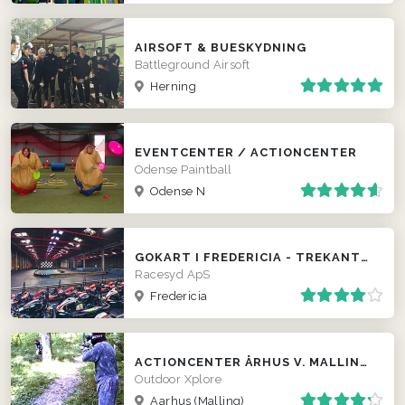
AIRSOFT & BUESKYDNING
Battleground Airsoft
Herning
EVENTCENTER / ACTIONCENTER
Odense Paintball
Odense N
GOKART I FREDERICIA - TREKANTSOMRÅDET
Racesyd ApS
Fredericia
ACTIONCENTER ÅRHUS V. MALLING - ATV, PAINTBALL, BUESKYDNING M.M.
Outdoor Xplore
Aarhus (Malling)