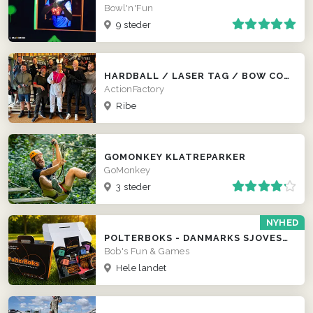
Bowl'n'Fun
9 steder
HARDBALL / LASER TAG / BOW COMBAT
ActionFactory
Ribe
GOMONKEY KLATREPARKER
GoMonkey
3 steder
NYHED
POLTERBOKS - DANMARKS SJOVESTE POLTERABEND
Bob's Fun & Games
Hele landet