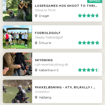
NYHED
LASERGAMES HOS SHOOT TO THRILL
Shoot to Thrill
Dragør
FODBOLDGOLF
Skejby fodboldgolf
Århus N
SKYDNING
cph-eventskydning.dk
København S
PAKKELØSNING - ATV, BILRALLY I GAMLE BILER, LERDUESKYDNING M.M.
Actionfun
Højbjerg