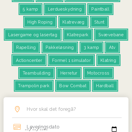
5 kamp
Lerdueskydning
Paintball
High Roping
Klatrevæg
Stunt
Lasergame og lasertag
Klatrepark
Svævebane
Rapelling
Pakkeløsning
3 kamp
Atv
Actioncenter
Formel 1 simulator
Klatring
Teambuilding
Herretur
Motocross
Trampolin park
Bow Combat
Hardball
Hvor skal det foregå?
Leveringsdato