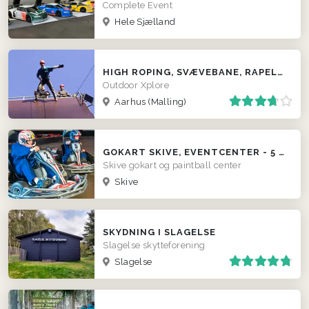
Complete Event
Hele Sjælland
HIGH ROPING, SVÆVEBANE, RAPELLING, KLATRING M.M.
Outdoor Xplore
Aarhus (Malling)
GOKART SKIVE, EVENTCENTER - 5 KAMP I SKOVHUGGERLAND, BUESKYDNING M.M.
Skive gokart og paintball center
Skive
SKYDNING I SLAGELSE
Slagelse skytteforening
Slagelse