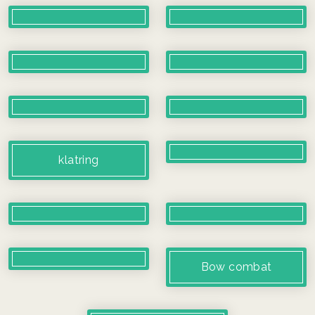
klatring
Bow combat