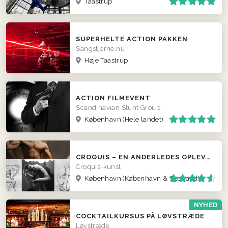
Taastrup
SUPERHELTE ACTION PAKKEN
Sangstjerne.nu
Høje Taastrup
ACTION FILMEVENT
Scandinavian Stunt Group
København
(Hele landet)
CROQUIS – EN ANDERLEDES OPLEVELSE - OG ET SJOVT MINDE MED HJEM
Croquis-kunst
København
(København & Sjælland)
NYHED
COCKTAILKURSUS PÅ LØVSTRÆDE
Løvstræde