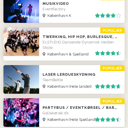
MUSIKVIDEO
Eventfactory
København K
POPULÆR
TWERKING, HIP HOP, BURLESQUE, SALSA, DISKO M.M.
ELSTUDIO Dansende Dynamisk Verden
Skole
København & Sjælland
POPULÆR
LASER LERDUESKYDNING
TeamBattle
København
(Hele landet)
POPULÆR
PARTYBUS / EVENTKØRSEL / BARBUS
Gallakørsel.dk
København
(Hele Sjælland)