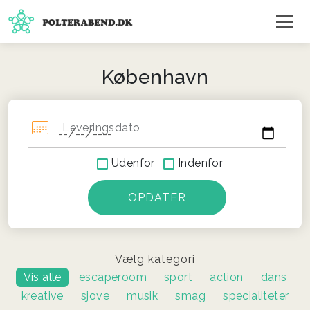
København
Leveringsdato
Udenfor
Indenfor
Vælg kategori
Vis alle
escaperoom
sport
action
dans
kreative
sjove
musik
smag
specialiteter