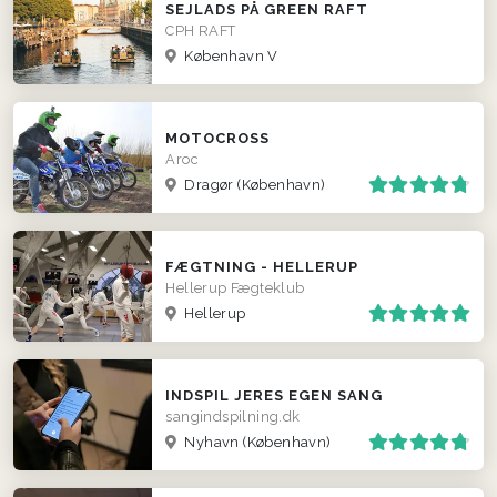
SEJLADS PÅ GREEN RAFT
CPH RAFT
København V
MOTOCROSS
Aroc
Dragør (København)
FÆGTNING - HELLERUP
Hellerup Fægteklub
Hellerup
INDSPIL JERES EGEN SANG
sangindspilning.dk
Nyhavn (København)