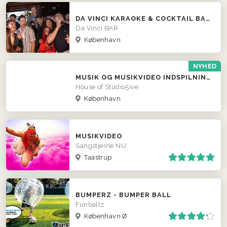
DA VINCI KARAOKE & COCKTAIL BAR
Da Vinci BAR
København
NYHED
MUSIK OG MUSIKVIDEO INDSPILNING
House of Studio5ive
København
MUSIKVIDEO
Sangstjerne.NU
Taastrup
BUMPERZ - BUMPER BALL
Funballz
København Ø