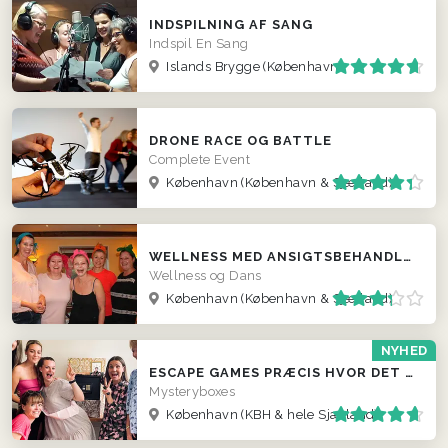
INDSPILNING AF SANG
Indspil En Sang
Islands Brygge (København)
DRONE RACE OG BATTLE
Complete Event
København
(København & Sjælland)
WELLNESS MED ANSIGTSBEHANDLING
Wellness og Dans
København
(København & Sjælland)
NYHED
ESCAPE GAMES PRÆCIS HVOR DET PASSER JER
Mysteryboxes
København
(KBH & hele Sjælland)