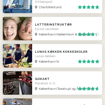
DKSejlsport
Charlottenlund
LATTERINSTRUKTØR
Ejvind Jacobsen
København
(København & Sjælland)
LUNAS KØKKEN KOKKESKOLER
Lunas Køkken
København N
GOKART
Racehall A/S
København (Taastrup) og Århus (Viby J )