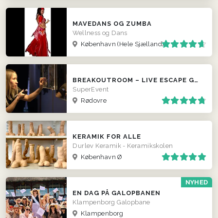
MAVEDANS OG ZUMBA
Wellness og Dans
København
(Hele Sjælland)
BREAKOUTROOM – LIVE ESCAPE GAMES
SuperEvent
Rødovre
KERAMIK FOR ALLE
Durlev Keramik - Keramikskolen
København Ø
NYHED
EN DAG PÅ GALOPBANEN
Klampenborg Galopbane
Klampenborg