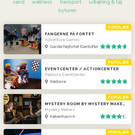
vand
wellness
transport
udlejning & tøj
byturen
POPULÆR
FANGERNE PÅ FORTET
Adventure Games
Garderhøjfortet (Gentofte)
POPULÆR
EVENTCENTER / ACTIONCENTER
Rødovre EventCenter
Rødovre
POPULÆR
MYSTERY ROOM BY MYSTERY MAKERS
Mystery Makers
København K
POPULÆR