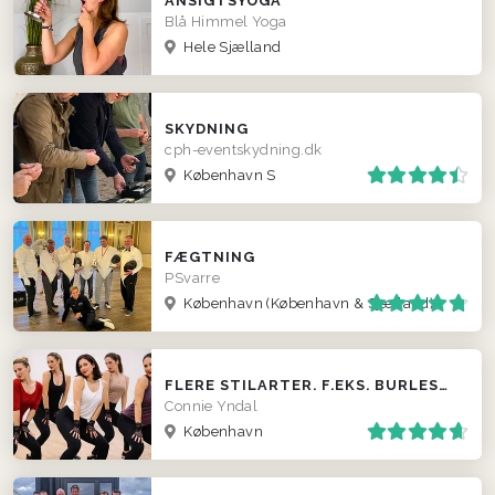
ANSIGTSYOGA
Blå Himmel Yoga
Hele Sjælland
SKYDNING
cph-eventskydning.dk
København S
FÆGTNING
PSvarre
København
(København & Sjælland)
FLERE STILARTER. F.EKS. BURLESQUE, LINE DANCE, TWERK OG MAGIC MIKE
Connie Yndal
København