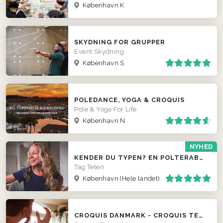
København K
SKYDNING FOR GRUPPER
Event Skydning
København S
POLEDANCE, YOGA & CROQUIS
Pole & Yoga For Life
København N
NYHED
KENDER DU TYPEN? EN POLTERABEND MED GRIN, GENKENDELSE OG FÆLLESSKAB
Tag Teten
København
(Hele landet)
CROQUIS DANMARK - CROQUIS TEGNING I HELE LANDET