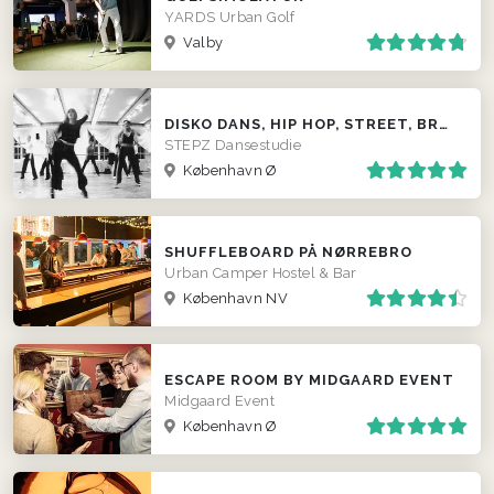
YARDS Urban Golf
Valby
DISKO DANS, HIP HOP, STREET, BRUDEVALS M.M - KØBENHAVN
STEPZ Dansestudie
København Ø
SHUFFLEBOARD PÅ NØRREBRO
Urban Camper Hostel & Bar
København NV
ESCAPE ROOM BY MIDGAARD EVENT
Midgaard Event
København Ø