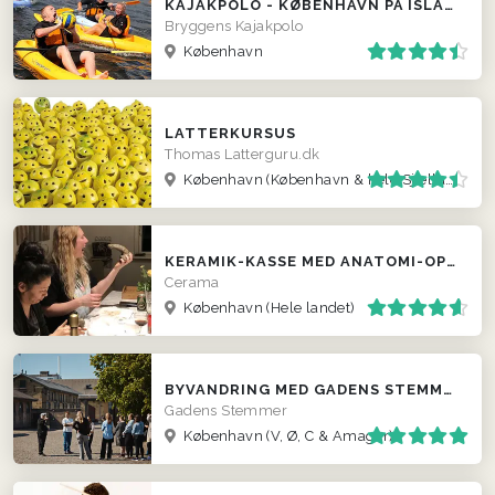
KAJAKPOLO - KØBENHAVN PÅ ISLANDS BRYGGE
Bryggens Kajakpolo
København
LATTERKURSUS
Thomas Latterguru.dk
København
(København & hele Sjælland)
KERAMIK-KASSE MED ANATOMI-OPGAVE
Cerama
København
(Hele landet)
BYVANDRING MED GADENS STEMMER
Gadens Stemmer
København (V, Ø, C & Amager)