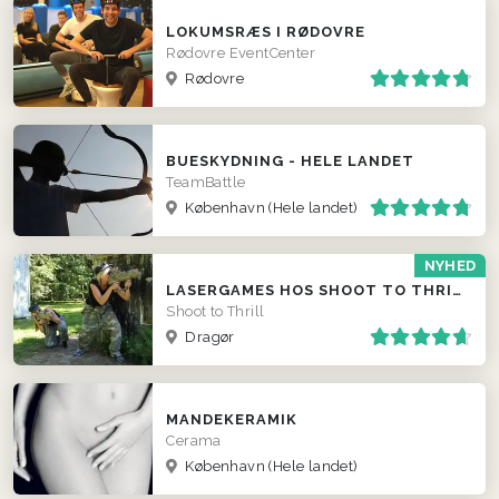
LOKUMSRÆS I RØDOVRE
Rødovre EventCenter
Rødovre
BUESKYDNING - HELE LANDET
TeamBattle
København
(Hele landet)
NYHED
LASERGAMES HOS SHOOT TO THRILL
Shoot to Thrill
Dragør
MANDEKERAMIK
Cerama
København
(Hele landet)