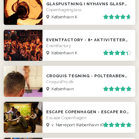
GLASPUSTNING I NYHAVNS GLASPUSTERI
Copenhagenglass
København K
EVENTFACTORY - 8+ AKTIVITETER I KBH
Eventfactory
København K
CROQUIS TEGNING - POLTERABEND & FIRMA
CroquisPro.dk
København
ESCAPE COPENHAGEN - ESCAPE ROOMS
Escape Copenhagen
v. Nørreport (København K)