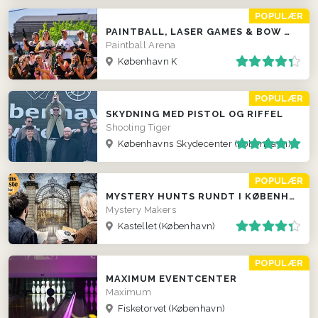
POPULÆR
PAINTBALL, LASER GAMES & BOW COMBAT
Paintball Arena
København K
POPULÆR
SKYDNING MED PISTOL OG RIFFEL
Shooting Tiger
Københavns Skydecenter (København)
POPULÆR
MYSTERY HUNTS RUNDT I KØBENHAVN
Mystery Makers
Kastellet (København)
POPULÆR
MAXIMUM EVENTCENTER
Maximum
Fisketorvet (København)