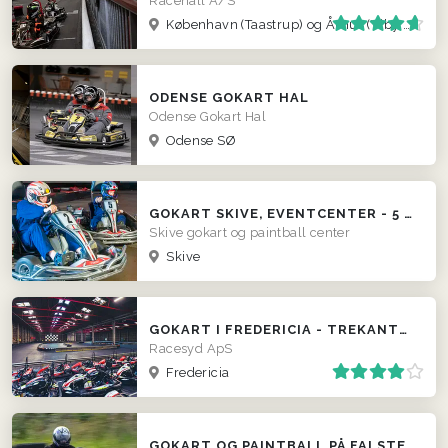
Racehall A/S
København (Taastrup) og Århus (Viby J )
ODENSE GOKART HAL
Odense Gokart Hal
Odense SØ
GOKART SKIVE, EVENTCENTER - 5 KAMP I SKOVHUGGERLAND, BUESKYDNING M.M.
Skive gokart og paintball center
Skive
GOKART I FREDERICIA - TREKANTSOMRÅDET
Racesyd ApS
Fredericia
GOKART OG PAINTBALL PÅ FALSTER