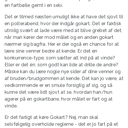
en fartbølle gemt i en selv.
Det er tilmed næsten umuligt ikke at have det sjovt til
en polterabend, hvor der indgår gokart. Det er faktisk
utrolig svært at lade være med at blive grebet af det,
når man kører der mod målet og en anden gokart
nærmer sig bagfra. Her er der også en chance for at
lære sine venner bedre at kende. Er det en
konkurrence-type, som sætter alt ind på at vinde?
Eller er det én, som godt kan lide at drille de andre?
Måske kan du lære nogle nye sider af dine venner og
af bruden/brudgommen at kende. Det kan jo være, at
vedkommende er en smule forsigtig af sig, og så
kunne det være lidt sjovt at se, hvordan han/hun
agerer på en gokartbane, hvor målet er fart og at
vinde.
Er det farligt at køre Gokart? Nej, man skal
selvfølgelig overholde reglerne - det er jo fart på et