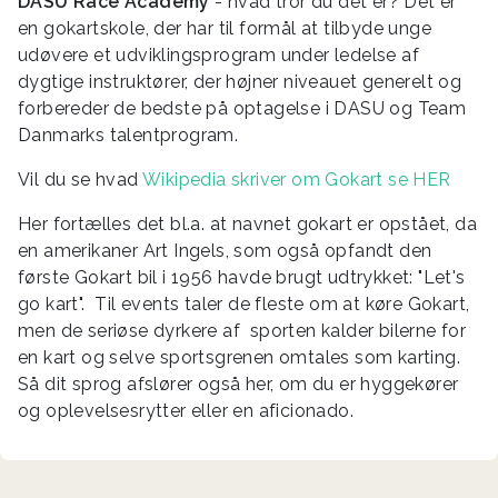
DASU Race Academy
- hvad tror du det er? Det er
en gokartskole, der har til formål at tilbyde unge
udøvere et udviklingsprogram under ledelse af
dygtige instruktører, der højner niveauet generelt og
forbereder de bedste på optagelse i DASU og Team
Danmarks talentprogram.
Vil du se hvad
Wikipedia skriver om Gokart se HER
Her fortælles det bl.a. at navnet gokart er opstået, da
en amerikaner Art Ingels, som også opfandt den
første Gokart bil i 1956 havde brugt udtrykket: "Let's
go kart". Til events taler de fleste om at køre Gokart,
men de seriøse dyrkere af sporten kalder bilerne for
en kart og selve sportsgrenen omtales som karting.
Så dit sprog afslører også her, om du er hyggekører
og oplevelsesrytter eller en aficionado.