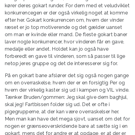
kører deres gokart runder. For dem med et veludviklet
konkurrencegen er der også virkelig noget at komme
efter her. Gokart konkurrencen om, hvem der vinder
ræset er jo top motiverende og det gælder uanset
om man er kvinde eller mand. De fleste gokart baner
laver nogle konkurrencer, hvor vinderen får en gave,
medalje eller andet. Holdet kan jo også have
forberedt en gave til vinderen, som så passer til lige
netop jeres gruppe og det de interesserer sig for.
På en gokart bane afslører det sig også nogen gange
om en overraskelse, hvem der er en forsigtig Per og
hvem der virkelig kaster sig ud i kampen og VIL vinde.
Tænker Bruden/gommen: Jeg skal give dem baghjul,
skal jeg! Fartbissen folder sig ud. Det er ofte i
pigegrupperne, at der kan være overraskelser her.
Men man kan have det mega sjovt, uanset om det for
nogen er grænseoverskridende bare at sætte sig i en
gokart, mens det for andre er at opdage, er at der er