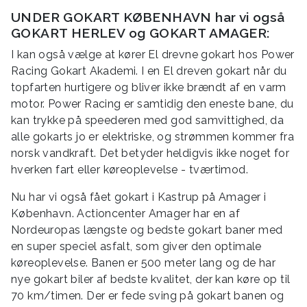
UNDER GOKART KØBENHAVN har vi også
GOKART HERLEV og GOKART AMAGER:
I kan også vælge at kører El drevne gokart hos Power
Racing Gokart Akademi. I en El dreven gokart når du
topfarten hurtigere og bliver ikke brændt af en varm
motor. Power Racing er samtidig den eneste bane, du
kan trykke på speederen med god samvittighed, da
alle gokarts jo er elektriske, og strømmen kommer fra
norsk vandkraft. Det betyder heldigvis ikke noget for
hverken fart eller køreoplevelse - tværtimod.
Nu har vi også fået gokart i Kastrup på Amager i
København. Actioncenter Amager har en af
Nordeuropas længste og bedste gokart baner med
en super speciel asfalt, som giver den optimale
køreoplevelse. Banen er 500 meter lang og de har
nye gokart biler af bedste kvalitet, der kan køre op til
70 km/timen. Der er fede sving på gokart banen og