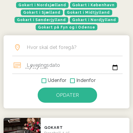
Gokart i Nordsjælland
Gokart i København
Gokart i Sjælland
Gokart i Midtjylland
Gokart i Sønderjylland
Gokart i Nordjylland
Gokart på Fyn og i Odense
Hvor skal det foregå?
Leveringsdato
Udenfor
Indenfor
GOKART