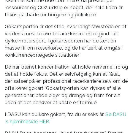
ikke til at komme uden om mere, da presset på
ressourcer og CO2 udslip er noget, der hele tiden er
fokus på, både for borgere og politikere.
Gokartsporten er det sted, hvor langt størstedelen af
verdens mest berømte racerkørere er begyndt at
dyrke motorsport. I gokartsporten har de lært en
masse fif om ræserkørsel og de har lært at omgås i
konkurrenceprægede situationer.
De har trænet koncentration, at holde nerverne i ro og
det at holde fokus. Det er selvfølgelig kun et fåtal,
der satser på en professionel racerkarriere selv om de
ofte kører gokart. Gokartsporten kan dyrkes af alle
generationer, både piger og drenge og frem for alt
uden at det behøver at koste en formue.
I DASU kan du køre gokart, fra du er seks år.
Se DASU
´s hjemmeside HER