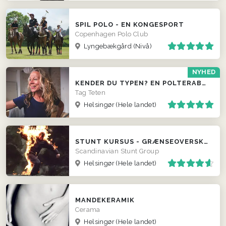
SPIL POLO - EN KONGESPORT
Copenhagen Polo Club
Lyngebækgård (Nivå)
NYHED
KENDER DU TYPEN? EN POLTERABEND MED GRIN, GENKENDELSE OG FÆLLESSKAB
Tag Teten
Helsingør
(Hele landet)
STUNT KURSUS - GRÆNSEOVERSKRIDENDE OG HYLENDE MORSOMT
Scandinavian Stunt Group
Helsingør
(Hele landet)
MANDEKERAMIK
Cerama
Helsingør
(Hele landet)