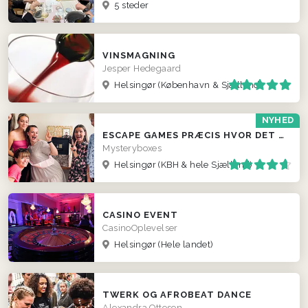
5 steder
VINSMAGNING
Jesper Hedegaard
Helsingør
(København & Sjælland)
NYHED
ESCAPE GAMES PRÆCIS HVOR DET PASSER JER
Mysteryboxes
Helsingør
(KBH & hele Sjælland)
CASINO EVENT
CasinoOplevelser
Helsingør
(Hele landet)
TWERK OG AFROBEAT DANCE
Alexandra Ottesen