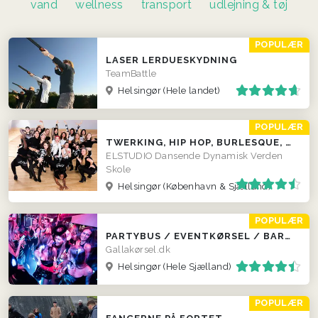
vand
wellness
transport
udlejning & tøj
POPULÆR
LASER LERDUESKYDNING
TeamBattle
Helsingør
(Hele landet)
POPULÆR
TWERKING, HIP HOP, BURLESQUE, SALSA, DISKO M.M.
ELSTUDIO Dansende Dynamisk Verden
Skole
Helsingør
(København & Sjælland)
POPULÆR
PARTYBUS / EVENTKØRSEL / BARBUS
Gallakørsel.dk
Helsingør
(Hele Sjælland)
POPULÆR