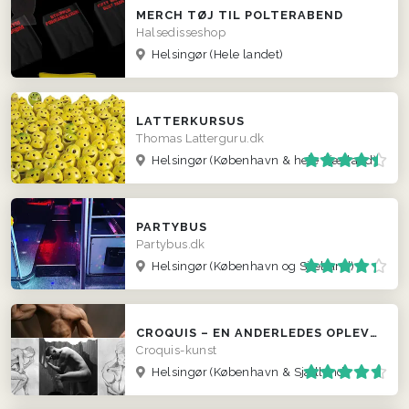
MERCH TØJ TIL POLTERABEND
Halsedisseshop
Helsingør
(Hele landet)
LATTERKURSUS
Thomas Latterguru.dk
Helsingør
(København & hele Sjælland)
PARTYBUS
Partybus.dk
Helsingør
(København og Sjælland)
CROQUIS – EN ANDERLEDES OPLEVELSE - OG ET SJOVT MINDE MED HJEM
Croquis-kunst
Helsingør
(København & Sjælland)