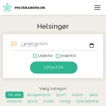
Helsingør
Leveringsdato
Udenfor
Indenfor
Vælg kategori
Vis alle
escaperoom
sport
action
dans
kreative
sjove
musik
smag
specialiteter