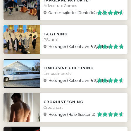
FANGERNE PÅ FORTET
Adventure Games
Garderhøjfortet (Gentofte) og Århus (Viby)
FÆGTNING
PSvarre
Helsingør
(København & Sjælland)
LIMOUSINE UDLEJNING
Limousinen.dk
Helsingør
(København & Sjælland)
CROQUISTEGNING
Croquisart
Helsingør
(Hele Sjælland)