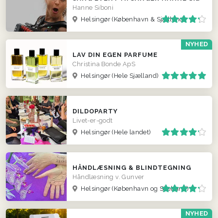
Hanne Siboni
Helsingør
(København & Sjælland)
NYHED
LAV DIN EGEN PARFUME
Christina Bonde ApS
Helsingør
(Hele Sjælland)
DILDOPARTY
Livet-er-godt
Helsingør
(Hele landet)
HÅNDLÆSNING & BLINDTEGNING
Håndlæsning v. Gunver
Helsingør
(København og Sjælland)
NYHED