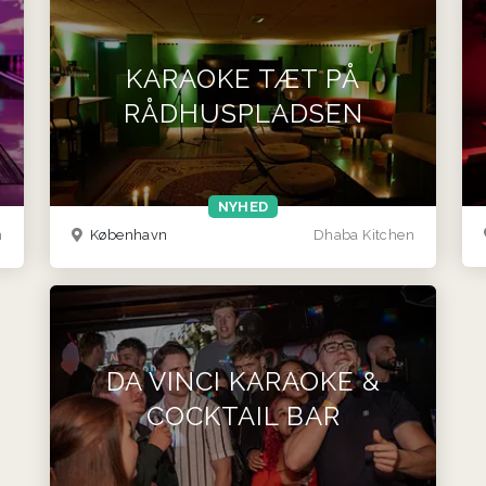
KARAOKE TÆT PÅ
RÅDHUSPLADSEN
NYHED
m
København
Dhaba Kitchen
DA VINCI KARAOKE &
COCKTAIL BAR