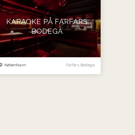
KARAOKE PÅ FARFARS
BODEGA
København
Farfars Bodega