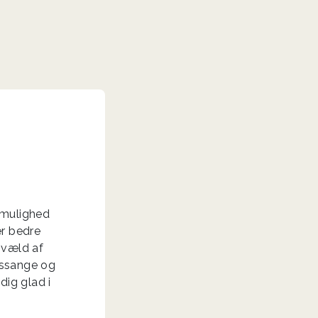
k mulighed
er bedre
 væld af
gssange og
dig glad i