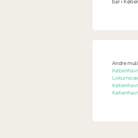
bar i Købe
Andre mul
Københav
Lokumsræs
Københav
Københav