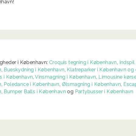
nhavn!
igheder i København:
Croquis tegning i København
,
Indspil
n
,
Bueskydning i København
,
Klatreparker i København o
 i København
,
Vinsmagning i København
,
Limousine kørsel
n
,
Poledance i København
,
Ølsmagning i København
,
Esca
n
,
Bumper Balls i København
og
Partybusser i København