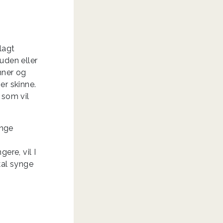
lagt
uden eller
nner og
er skinne.
 som vil
ange
ere, vil I
kal synge