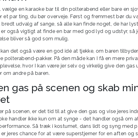
 vælge en karaoke bar til din polterabend eller bare en sjo
er et par ting, du bør overveje. Først og fremmest bør du 
bredt udvalg af sange, så alle kan finde noget, de har lyst 
er også vigtigt at finde en bar med god lyd og udstyr, så 
lse bliver så god som mulig.
kan det også være en god idé at tjekke, om baren tilbyde
ige polterabend-pakker. På den måde kan I få en mere priva
plevelse, hvor I kan være jer selv og virkelig give den gas
r om andre på baren.
en gas på scenen og skab mi
vet
 er på scenen, er det tid til at give den gas og vise jeres ind
oke handler ikke kun om at synge - det handler også om at
 performance. Så træk i kostumet, dans lidt og syng med 
 er jeres chance for at være superstjerner for en aften og 