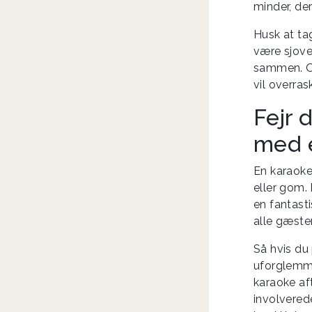
minder, der
Husk at tag
være sjove
sammen. Og
vil overra
Fejr
med 
En karaoke
eller gom. 
en fantast
alle gæste
Så hvis du
uforglemme
karaoke aft
involverede