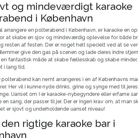
ovt og mindeværdigt karaoke
rabend i København
al arrangere en polterabend i København, er karaoke en op
or at skabe en sjov og mindeværdig oplevelse for både br
resten af festen. Der er noget helt specielt ved at se ve
lemmer give den gas på scenen og lade deres indre stjern
 en fantastisk måde at skabe fællesskab og skabe minder,
 i lang tid.
 polterabend kan nemt arrangeres i en af Københavns m
er. Her vil i kunne nyde drinks, grine og synge med til jeres
nge. Uanset om I er karaoke-nybegyndere eller erfarne sang
 en sang, der passer til jer. Der er ingen krav om, at man s
det er sjovt og underholdende uanset niveau!
den rigtige karaoke bar i
nhavn