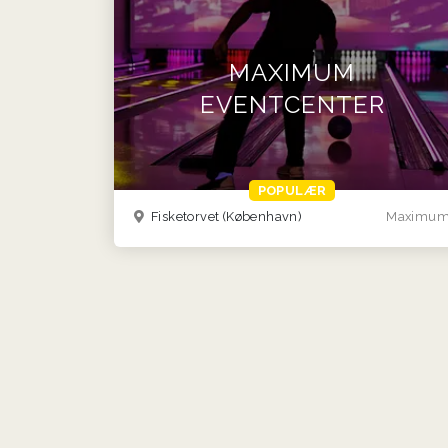
MAXIMUM
EVENTCENTER
POPULÆR
Fisketorvet (København)
Maximu