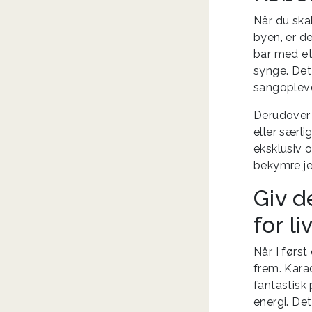
Når du skal
byen, er d
bar med et 
synge. Det 
sangopleve
Derudover 
eller særl
eksklusiv o
bekymre je
Giv d
for li
Når I først
frem. Kara
fantastisk
energi. Det