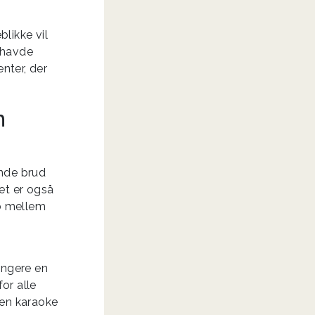
blikke vil
I havde
nter, der
m
nde brud
Det er også
ab mellem
angere en
for alle
 en karaoke