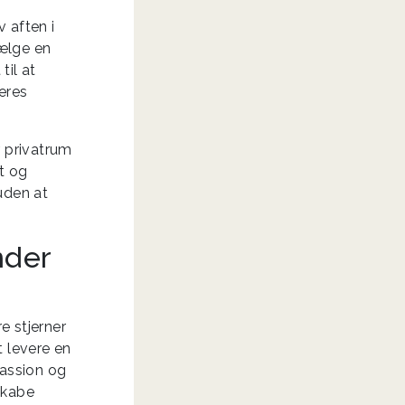
v aften i
vælge en
til at
jeres
r privatrum
t og
 uden at
nder
re stjerner
 levere en
passion og
skabe