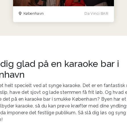
København
Da Vinci BAR
dig glad på en karaoke bar i
nhavn
et helt specielt ved at synge karaoke. Det er en fantastis
 slip, have det sjovt og lade stemmen få frit løb. Og hvad 
e det på en karaoke bar i smukke København? Byen har et
 tilbyder karaoke, så du kan prøve kræfter med dine yndlin
a imponere det festlige publikum. Så slå dig løs og syng 
!