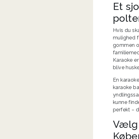
Et sj
polte
Hvis du sk
mulighed f
gommen og 
familiemed
Karaoke er
blive husket
En karaoke
karaoke bar
yndlingssa
kunne finde
perfekt – 
Vælg 
Købe