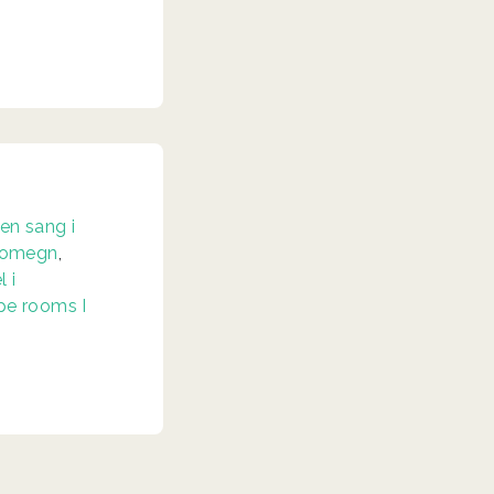
 en sang i
g omegn
,
 i
pe rooms I