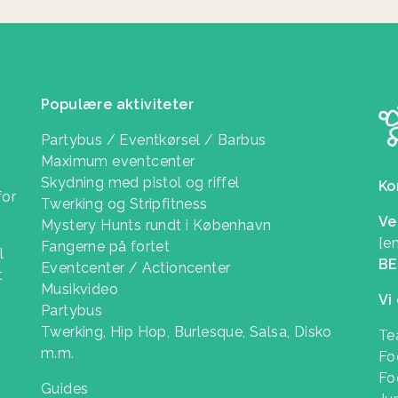
Populære aktiviteter
Partybus / Eventkørsel / Barbus
Maximum eventcenter
Skydning med pistol og riffel
Ko
for
Twerking og Stripfitness
Ve
Mystery Hunts rundt i København
[e
Fangerne på fortet
l
B
Eventcenter / Actioncenter
t
Musikvideo
Vi
Partybus
Twerking, Hip Hop, Burlesque, Salsa, Disko
Te
m.m.
Fo
Fo
Guides