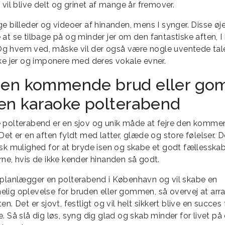
 vil blive delt og grinet af mange år fremover.
e billeder og videoer af hinanden, mens I synger. Disse øje
 at se tilbage på og minder jer om den fantastiske aften, 
 hvem ved, måske vil der også være nogle uventede tale
ske jer og imponere med deres vokale evner.
 den kommende brud eller go
en karaoke polterabend
 polterabend er en sjov og unik måde at fejre den komme
Det er en aften fyldt med latter, glæde og store følelser. 
isk mulighed for at bryde isen og skabe et godt fællessk
rne, hvis de ikke kender hinanden så godt.
 planlægger en polterabend i København og vil skabe en
lig oplevelse for bruden eller gommen, så overvej at arr
en. Det er sjovt, festligt og vil helt sikkert blive en succes 
. Så slå dig løs, syng dig glad og skab minder for livet på