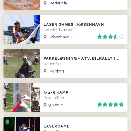
Fredericia
LASER GAMES I KØBENHAVN
Paintball Arena
København K
PAKKELØSNING - ATV, BILRALLY I GAMLE BILER, LERDUESKYDNING M.M.
Actionfun
Højbjerg
3-4-5 KAMP
Bowl'n'Fun
9 steder
LASERGAME