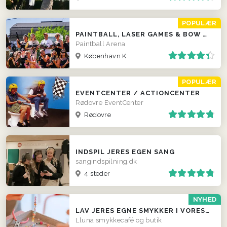
POPULÆR
PAINTBALL, LASER GAMES & BOW COMBAT
Paintball Arena
København K
POPULÆR
EVENTCENTER / ACTIONCENTER
Rødovre EventCenter
Rødovre
INDSPIL JERES EGEN SANG
sangindspilning.dk
4 steder
NYHED
LAV JERES EGNE SMYKKER I VORES FARVERIGE SMYKKECAFÉ
Lluna smykkecafé og butik