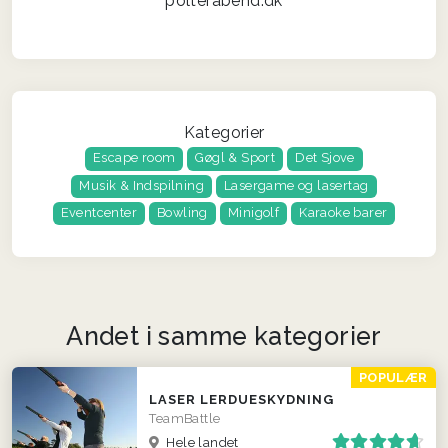
polterabend.dk
Kategorier
Escape room
Gøgl & Sport
Det Sjove
Musik & Indspilning
Lasergame og lasertag
Eventcenter
Bowling
Minigolf
Karaoke barer
Andet i samme kategorier
POPULÆR
LASER LERDUESKYDNING
TeamBattle
Hele landet