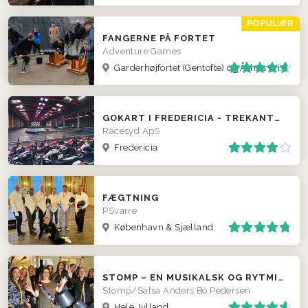
POPULÆR
FANGERNE PÅ FORTET
Adventure Games
Garderhøjfortet (Gentofte) og Århus (Viby)
GOKART I FREDERICIA - TREKANTSOMRÅDET
Racesyd ApS
Fredericia
FÆGTNING
PSvarre
København & Sjælland
STOMP – EN MUSIKALSK OG RYTMISK OPLEVELSE TIL HELE JYLLAND
Stomp/Salsa Anders Bo Pedersen
Hele Jylland