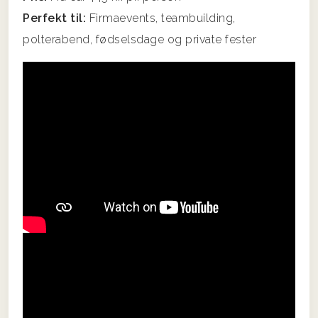
Perfekt til:
Firmaevents, teambuilding,
polterabend, fødselsdage og private fester