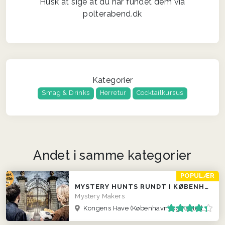
Husk at sige at du har fundet dem via
polterabend.dk
Kategorier
Smag & Drinks
Herretur
Cocktailkursus
Andet i samme kategorier
POPULÆR
MYSTERY HUNTS RUNDT I KØBENHAVN
Mystery Makers
Kongens Have (København) og Kastellet (København)