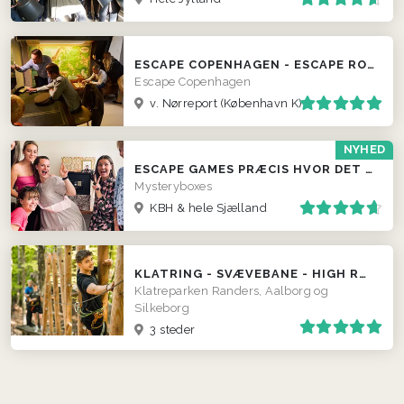
ESCAPE COPENHAGEN - ESCAPE ROOMS
Escape Copenhagen
v. Nørreport (København K)
NYHED
ESCAPE GAMES PRÆCIS HVOR DET PASSER JER
Mysteryboxes
KBH & hele Sjælland
KLATRING - SVÆVEBANE - HIGH ROPING - KLATREPARK
Klatreparken Randers, Aalborg og
Silkeborg
3 steder