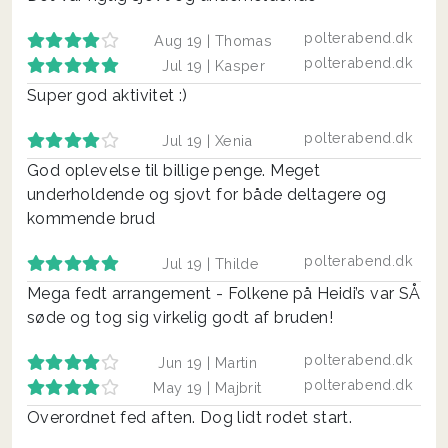
polterabend.dk
Aug 19 |
Thomas
polterabend.dk
Jul 19 |
Kasper
Super god aktivitet :)
polterabend.dk
Jul 19 |
Xenia
God oplevelse til billige penge. Meget
underholdende og sjovt for både deltagere og
kommende brud
polterabend.dk
Jul 19 |
Thilde
Mega fedt arrangement - Folkene på Heidi’s var SÅ
søde og tog sig virkelig godt af bruden!
polterabend.dk
Jun 19 |
Martin
polterabend.dk
May 19 |
Majbrit
Overordnet fed aften. Dog lidt rodet start.