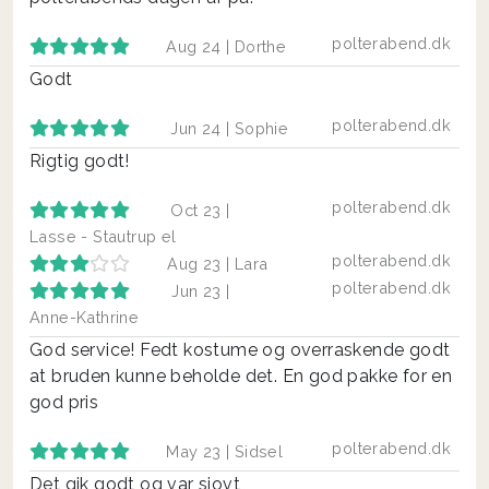
polterabend.dk
Aug 24 |
Dorthe
Godt
polterabend.dk
Jun 24 |
Sophie
Rigtig godt!
polterabend.dk
Oct 23 |
Lasse - Stautrup el
polterabend.dk
Aug 23 |
Lara
polterabend.dk
Jun 23 |
Anne-Kathrine
God service! Fedt kostume og overraskende godt
at bruden kunne beholde det. En god pakke for en
god pris
polterabend.dk
May 23 |
Sidsel
Det gik godt og var sjovt