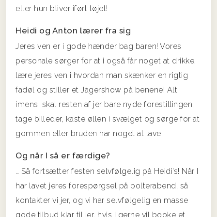
eller hun bliver iført tøjet!
Heidi og Anton lærer fra sig
Jeres ven er i gode hænder bag baren! Vores
personale sørger for at i også får noget at drikke,
lære jeres ven i hvordan man skænker en rigtig
fadøl og stiller et Jägershow på benene! Alt
imens, skal resten af jer bare nyde forestillingen,
tage billeder, kaste øllen i svælget og sørge for at
gommen eller bruden har noget at lave.
Og når I så er færdige?
… Så fortsætter festen selvfølgelig på Heidi’s! Når I
har lavet jeres forespørgsel på polterabend, så
kontakter vi jer, og vi har selvfølgelig en masse
gode tilbud klar til jer, hvis I gerne vil booke et