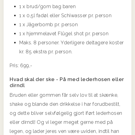
1 x brud/gom bag baren
1 x 0,5l fadøl eller Schiwasser pr. person
1 x Jägerbomb pr. person
1 x hjemmelavet Flügel shot pr. person
Maks. 8 personer. Yderligere deltagere koster
kr. 85 ekstra pr. person.
Pris: 699,-
Hvad skal der ske - På med lederhosen eller
dirndl
Bruden eller gommen får selv lov til at skænke,
shake og blande den drikkelse i har forudbestilt,
og dette bliver selvfølgelig gjort iført lederhosen
eller dirndl! Og vi leger meget gerne med på
legen, og lader jeres ven være uviden, indtil han