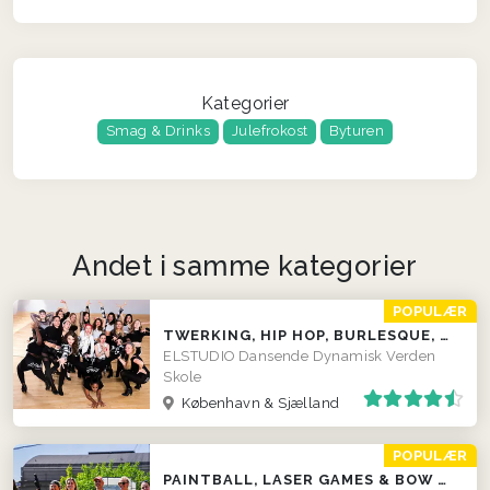
Kategorier
Smag & Drinks
Julefrokost
Byturen
Andet i samme kategorier
POPULÆR
TWERKING, HIP HOP, BURLESQUE, SALSA, DISKO M.M.
ELSTUDIO Dansende Dynamisk Verden
Skole
København & Sjælland
POPULÆR
PAINTBALL, LASER GAMES & BOW COMBAT