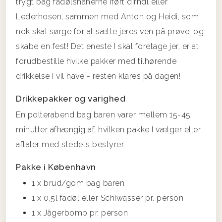
trygt bag fadølshanerne iført dirndl eller
Lederhosen, sammen med Anton og Heidi, som
nok skal sørge for at sætte jeres ven på prøve, og
skabe en fest! Det eneste I skal foretage jer, er at
forudbestille hvilke pakker med tilhørende
drikkelse I vil have - resten klares på dagen!
Drikkepakker og varighed
En polterabend bag baren varer mellem 15-45
minutter afhængig af, hvilken pakke I vælger eller
aftaler med stedets bestyrer.
Pakke i København
1 x brud/gom bag baren
1 x 0,5l fadøl eller Schiwasser pr. person
1 x Jägerbomb pr. person