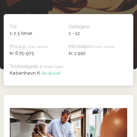
Tid
Deltagere
1-2,5 timer
1 - 12
Pris p.p.
Mindstepris
Inkl. moms
Inkl. moms
kr 675-975
kr 1.950
Toldbodgade 4
(Inde/ude)
København K
Se på kort