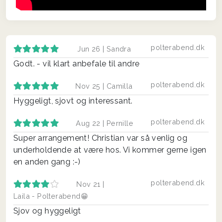
polterabend.dk
Jun 26 |
Sandra
Godt. - vil klart anbefale til andre
polterabend.dk
Nov 25 |
Camilla
Hyggeligt, sjovt og interessant.
polterabend.dk
Aug 22 |
Pernille
Super arrangement! Christian var så venlig og
underholdende at være hos. Vi kommer gerne igen
en anden gang :-)
polterabend.dk
Nov 21 |
Laila - Polterabend😁
Sjov og hyggeligt