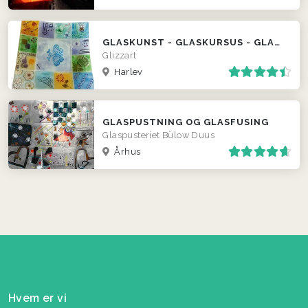
GLASKUNST - GLASKURSUS - GLASFUSING
Glizzart
Harlev
GLASPUSTNING OG GLASFUSING
Glaspusteriet Bülow Duus
Århus
Hvem er vi