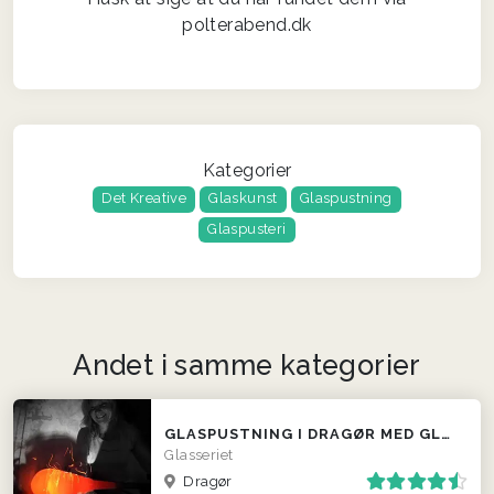
polterabend.dk
Kategorier
Det Kreative
Glaskunst
Glaspustning
Glaspusteri
Andet i samme kategorier
GLASPUSTNING I DRAGØR MED GLASKUNSTNEREN RIKKE BRUZELIUS
Glasseriet
Dragør