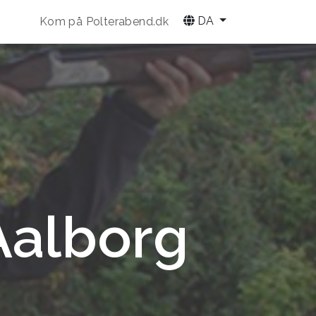
DA
Kom på Polterabend.dk
Aalborg