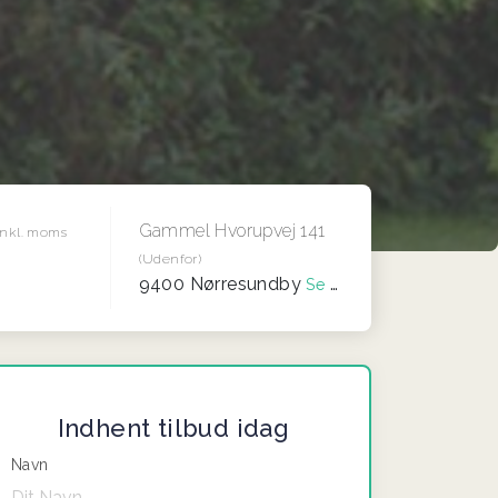
Gammel Hvorupvej 141
Inkl. moms
(Udenfor)
9400 Nørresundby
Se på kort
Indhent tilbud idag
Navn