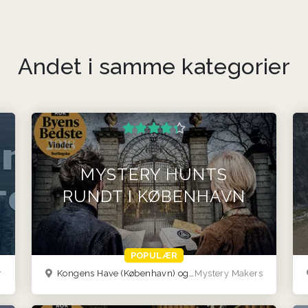
Andet i samme kategorier
MYSTERY HUNTS
RUNDT I KØBENHAVN
POPULÆR
r
Kongens Have (København) og Kastellet (København)
Mystery Makers