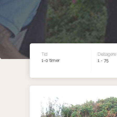
Tid
Deltagere
1-0 timer
1 - 75