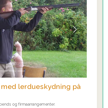
Næste
 med lerdueskydning på
abends og firmaarrangementer.