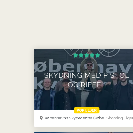
SKYDNING MED PISTOL
OG RIFFEL
POPULÆR
Københavns Skydecenter (København)
Shooting Tige