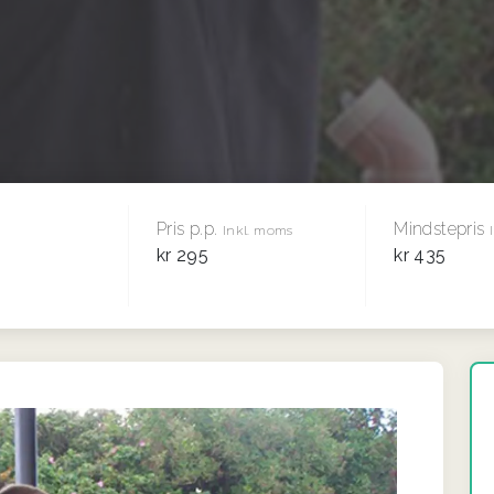
Pris p.p.
Mindstepris
Inkl. moms
kr 295
kr 435