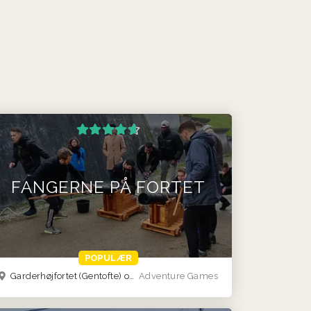
FANGERNE PÅ FORTET
POPULÆR
Garderhøjfortet (Gentofte) og Århus (Viby)
Adventure Games