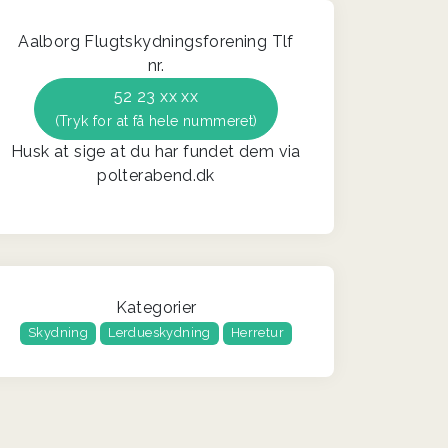
Aalborg Flugtskydningsforening Tlf
nr.
52 23 xx xx
(Tryk for at få hele nummeret)
Husk at sige at du har fundet dem via
polterabend.dk
Kategorier
Skydning
Lerdueskydning
Herretur