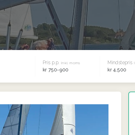
Pris p.p.
Mindstepris
Inkl. moms
kr 750-900
kr 4.500