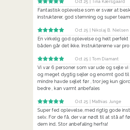
Oct 25 |
Tina Kærsgaard
Fantastisk oplevelse som er svær at bes
instruktører, god stemning og super team
Oct 25 |
Nikolaj B. Nielsen
En virkelig god oplevelse og helt perfekt 
båden går det ikke. Instruktørerne var pro
Oct 25 |
Tom Diamant
Vi var 6 personer som var ude og sejle vi
og meget dygtig sejler og enormt god til a
mindre havde sejlet før , tror jeg kun gj
bedre , kan varmt anbefales
Oct 25 |
Mathias Junge
Super fed oplevelse, med rigtig gode inst
selv. For de få, der var nødt til at stå a
dem ind. Stor anbefaling herfra!