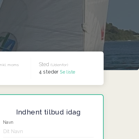
Sted
Inkl. moms
(Udenfor)
4 steder
Se liste
Indhent tilbud idag
Navn