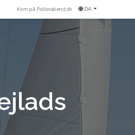
DA
Kom på Polterabend.dk
ejlads