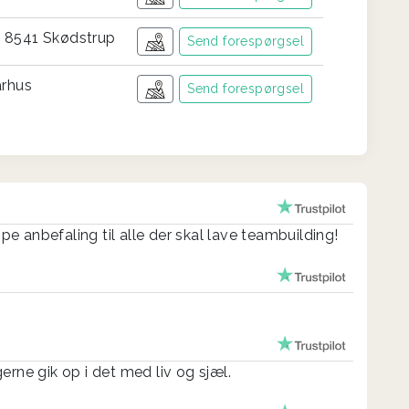
j 8541 Skødstrup
Send forespørgsel
rhus
Send forespørgsel
 anbefaling til alle der skal lave teambuilding!
erne gik op i det med liv og sjæl.