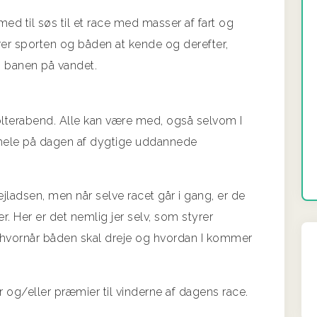
 til søs til et race med masser af fart og
ærer sporten og båden at kende og derefter,
banen på vandet.
polterabend. Alle kan være med, også selvom I
et hele på dagen af dygtige uddannede
ejladsen, men når selve racet går i gang, er de
 Her er det nemlig jer selv, som styrer
, hvornår båden skal dreje og hvordan I kommer
r og/eller præmier til vinderne af dagens race.