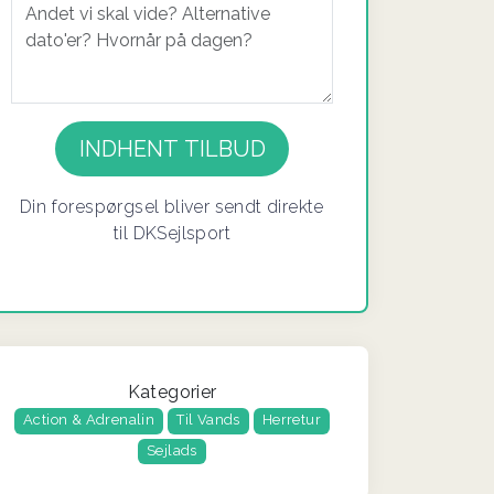
Din forespørgsel bliver sendt direkte
til DKSejlsport
Kategorier
Action & Adrenalin
Til Vands
Herretur
Sejlads