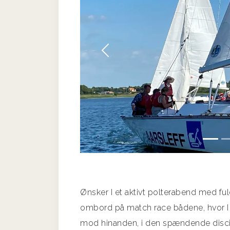
Forrige
Ønsker I et aktivt polterabend med f
ombord på match race bådene, hvor I på
mod hinanden, i den spændende disci