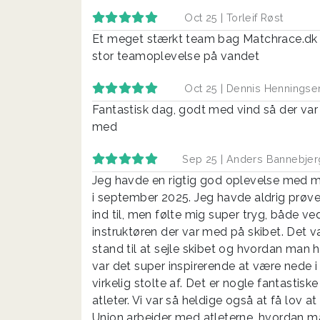
Oct 25 |
Torleif Røst
Et meget stærkt team bag Matchrace.dk -
stor teamoplevelse på vandet
Oct 25 |
Dennis Henningse
Fantastisk dag, godt med vind så der var
med
Sep 25 |
Anders Bannebjer
Jeg havde en rigtig god oplevelse med mi
i september 2025. Jeg havde aldrig prøvet
ind til, men følte mig super tryg, både v
instruktøren der var med på skibet. Det v
stand til at sejle skibet og hvordan man 
var det super inspirerende at være nede i
virkelig stolte af. Det er nogle fantastis
atleter. Vi var så heldige også at få lov 
Union arbejder med atleterne, hvordan ma