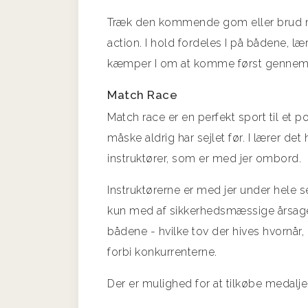
Træk den kommende gom eller brud med
action. I hold fordeles I på bådene, l
kæmper I om at komme først gennem 
Match Race
Match race er en perfekt sport til et 
måske aldrig har sejlet før. I lærer d
instruktører, som er med jer ombord.
Instruktørerne er med jer under hele s
kun med af sikkerhedsmæssige årsager.
bådene - hvilke tov der hives hvornår
forbi konkurrenterne.
Der er mulighed for at tilkøbe medalje