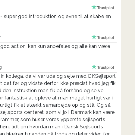
 super god introduktion og evne til at skabe en
n
 god action, kan kun anbefales og alle kan være
g
n kollega, da vi var ude og sejle med DKSejlsport
 det før og vidste derfor ikke præcist hvad jeg fik
ed den instruktion man fik på forhånd og selve
ar fantastisk at opleve at man meget hurtigt var i
hurtigt fik et stærkt samarbejde op og stå. Og så
 sejlsports centeret, som vi jo i Danmark kan være
ke rammer, som huser vores ypperste sejlsports
at høre lidt om hvordan man i Dansk Sejlsports
n hjælper hinanden på trods og deler viden for