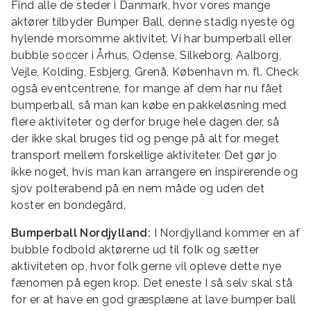
Find alle de steder i Danmark, hvor vores mange
aktører tilbyder Bumper Ball, denne stadig nyeste og
hylende morsomme aktivitet. Vi har bumperball eller
bubble soccer i Århus, Odense, Silkeborg, Aalborg,
Vejle, Kolding, Esbjerg, Grenå, København m. fl. Check
også eventcentrene, for mange af dem har nu fået
bumperball, så man kan købe en pakkeløsning med
flere aktiviteter og derfor bruge hele dagen der, så
der ikke skal bruges tid og penge på alt for meget
transport mellem forskellige aktiviteter. Det gør jo
ikke noget, hvis man kan arrangere en inspirerende og
sjov polterabend på en nem måde og uden det
koster en bondegård.
Bumperball Nordjylland:
I Nordjylland kommer en af
bubble fodbold aktørerne ud til folk og sætter
aktiviteten op, hvor folk gerne vil opleve dette nye
fænomen på egen krop. Det eneste I så selv skal stå
for er at have en god græsplæne at lave bumper ball