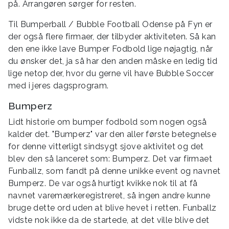
på. Arrangøren sørger for resten.
Til Bumperball / Bubble Football Odense på Fyn er
der også flere firmaer, der tilbyder aktiviteten. Så kan
den ene ikke lave Bumper Fodbold lige nøjagtig, når
du ønsker det, ja så har den anden måske en ledig tid
lige netop der, hvor du gerne vil have Bubble Soccer
med i jeres dagsprogram.
Bumperz
Lidt historie om bumper fodbold som nogen også
kalder det. "Bumperz" var den aller første betegnelse
for denne vitterligt sindsygt sjove aktivitet og det
blev den så lanceret som: Bumperz. Det var firmaet
Funballz, som fandt på denne unikke event og navnet
Bumperz. De var også hurtigt kvikke nok til at få
navnet varemærkeregistreret, så ingen andre kunne
bruge dette ord uden at blive hevet i retten. Funballz
vidste nok ikke da de startede, at det ville blive det