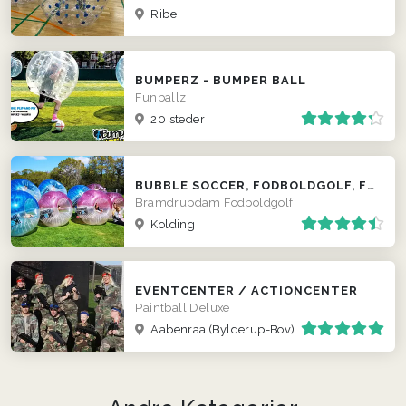
Ribe
BUMPERZ - BUMPER BALL
Funballz
20 steder
BUBBLE SOCCER, FODBOLDGOLF, FRISBEEGOLF, 5-KAMP OG STØDBÅND - KOLDING
Bramdrupdam Fodboldgolf
Kolding
EVENTCENTER / ACTIONCENTER
Paintball Deluxe
Aabenraa (Bylderup-Bov)