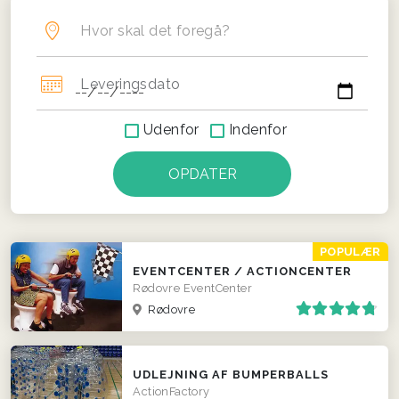
Hvor skal det foregå?
Leveringsdato
Udenfor
Indenfor
POPULÆR
EVENTCENTER / ACTIONCENTER
Rødovre EventCenter
Rødovre
UDLEJNING AF BUMPERBALLS
ActionFactory